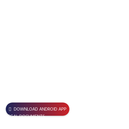
USEFUL LINKS
DOWNLOAD ANDROID APP
LEGAL DOCUMENTS
JOIN BBDC – BBDC Central