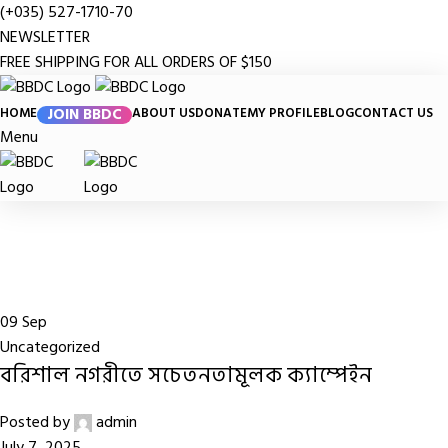
(+035) 527-1710-70
NEWSLETTER
FREE SHIPPING FOR ALL ORDERS OF $150
HOME
JOIN BBDC
ABOUT US
DONATE
MY PROFILE
BLOG
CONTACT US
Menu
Uncategorized
Home
Archive by Category "Uncategorized"
09
Sep
Uncategorized
বরিশাল নগরীতে সচেতনতামূলক ক্যাম্পেইন
Posted by
admin
July 7, 2025